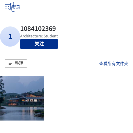
登录
关注
整理
查看所有文件夹