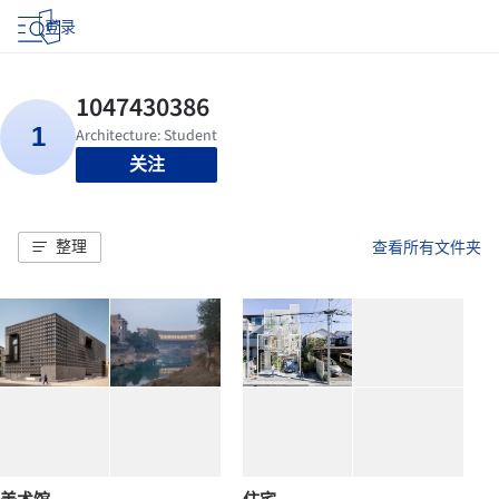
登录
关注
整理
查看所有文件夹