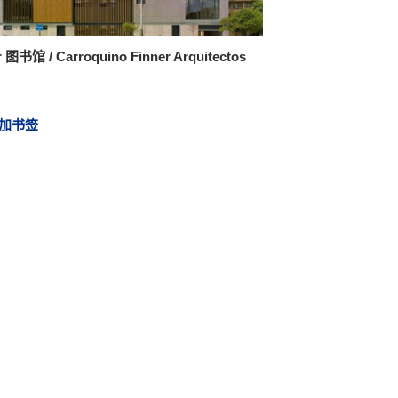
r 图书馆 / Carroquino Finner Arquitectos
加书签