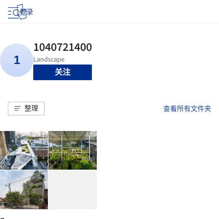
登录
关注
整理
查看所有文件夹