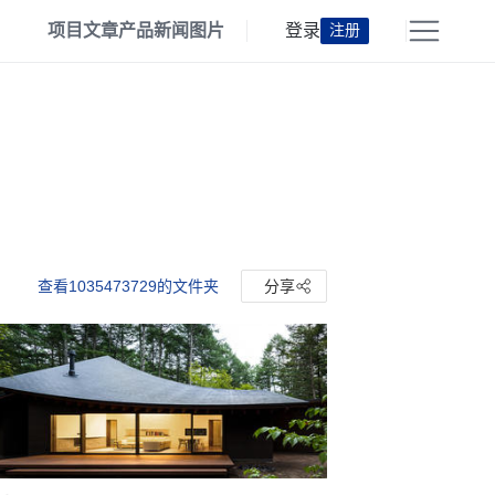
项目
文章
产品
新闻
图片
登录
注册
查看1035473729的文件夹
分享