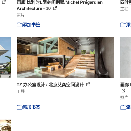
0
画廊 比利时L型乡间别墅/Michel Prégardien
四叶别
Architecture - 10
工程
照片
添加书签
添
TZ 办公室设计 / 北京艾奕空间设计
画廊 H
工程
照片
添加书签
添