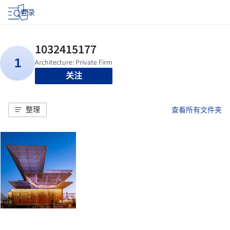
登录
关注
整理
查看所有文件夹