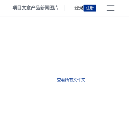
项目
文章
产品
新闻
图片
登录
注册
查看所有文件夹