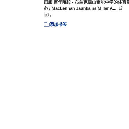
画廊 百年院校 - 布兰克森山霍尔中学的体育
心 / MacLennan Jaunkalns Miller A...
照片
添加书签