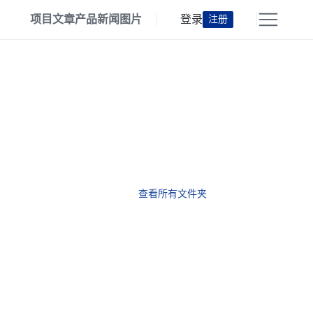
项目
文章
产品
新闻
图片
登录
注册
查看所有文件夹