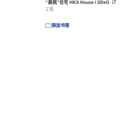
“高挑”住宅 HKS House / SDeG
工程
添加书签