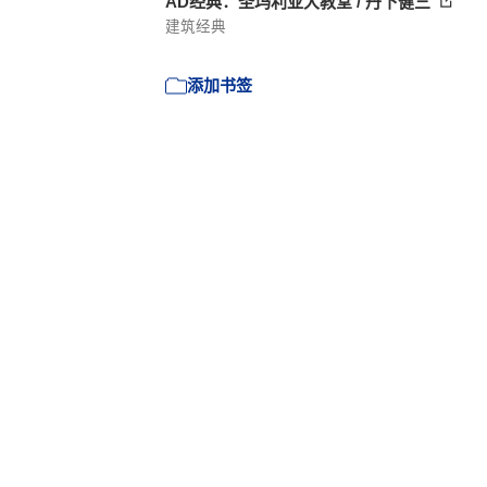
AD经典：圣玛利亚大教堂 / 丹下健三
建筑经典
添加书签