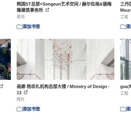
韩国ST总部+Songeun艺术空间 / 赫尔佐格&德梅
三丹国
隆建筑事务所
Meu
资讯
工程
添加书签
添
画廊 杨忠礼机构总部大楼 / Ministry of Design -
goa
13
工程
照片
添加书签
添