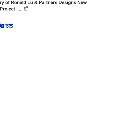
ry of Ronald Lu & Partners Designs New
roject i...
加书签