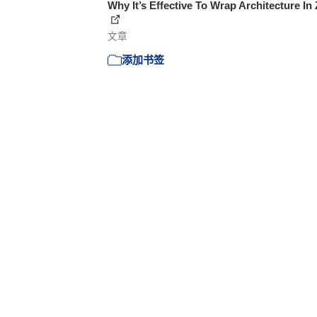
Why It’s Effective To Wrap Architecture In 
文章
添加书签