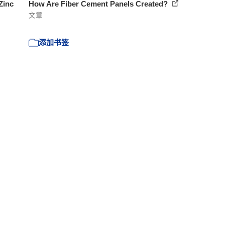
Zinc
How Are Fiber Cement Panels Created?
文章
添加书签