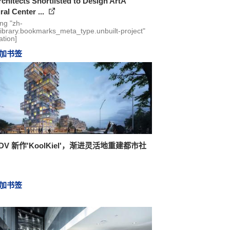
chitects Shortlisted to Design ArtA
ral Center ...
ing "zh-
library.bookmarks_meta_type.unbuilt-project"
ation]
加书签
DV 新作'KoolKiel'，渐进灵活地重建都市社
加书签