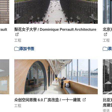
ult
梨花女子大学 / Dominique Perrault Architecture
北京光
工程
工程
添加书签
添
众创空间思微 6.0 厂房改造 / 一十一建筑
比亚
席建
工程
资讯