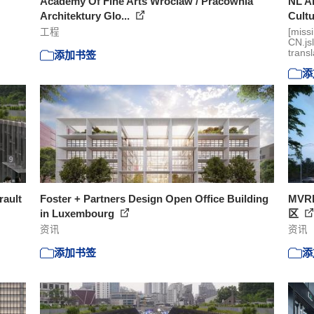
Academy Of Fine Arts Wroclaw / Pracownia
NL Ar
Architektury Glo...
Cultu
工程
[miss
CN.js
transl
添加书签
添
rault
Foster + Partners Design Open Office Building
MVR
in Luxembourg
区
资讯
资讯
添加书签
添