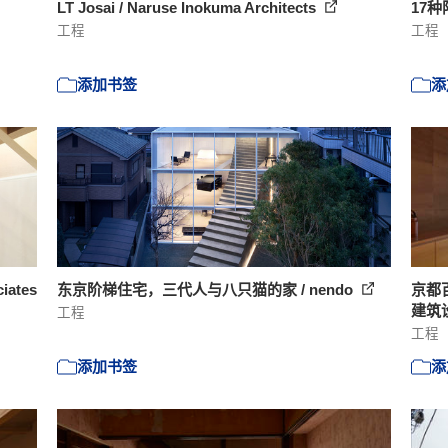
LT Josai / Naruse Inokuma Architects
17种
工程
工程
添加书签
添
iates
东京阶梯住宅，三代人与八只猫的家 / nendo
京都百
建筑
工程
工程
添加书签
添