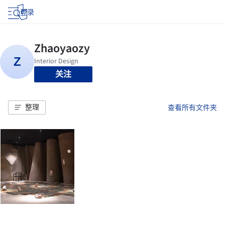
登录
关注
整理
查看所有文件夹