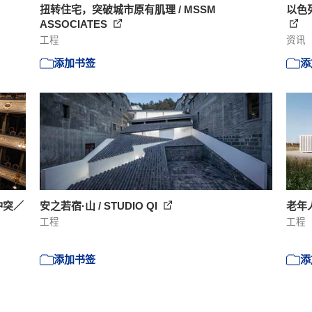
扭转住宅，突破城市原有肌理 / MSSM
以色
ASSOCIATES
工程
资讯
添加书签
添
冲突／
安之若宿·山 / STUDIO QI
老年人住
工程
工程
添加书签
添