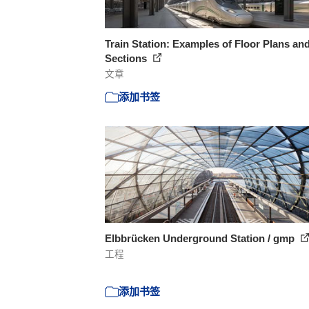
Train Station: Examples of Floor Plans an
Sections
文章
添加书签
Elbbrücken Underground Station / gmp
工程
添加书签