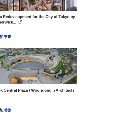
c Redevelopment for the City of Tokyo by
erwick...
加书签
 Central Plaza / Wooridongin Architects
加书签