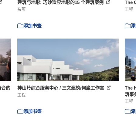
建筑与地形: 巧妙适应地形的15 个建筑案例
The
杂项
工程
添加书签
添
结合的
神山岭综合服务中心 / 三文建筑/何崴工作室
The
筑事
工程
工程
添加书签
添