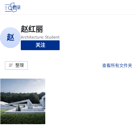
登录
关注
整理
查看所有文件夹