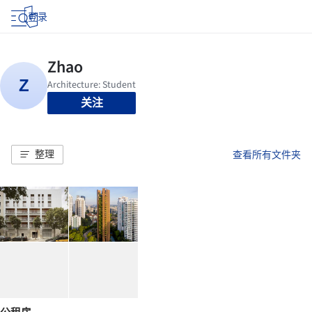
登录
关注
整理
查看所有文件夹