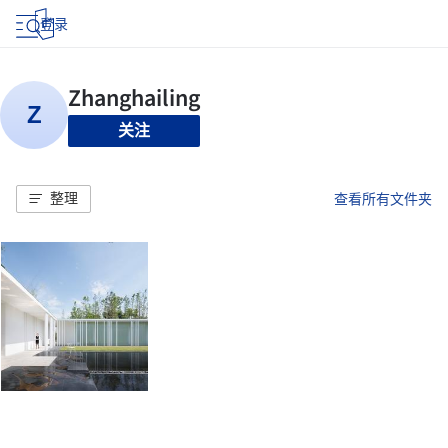
登录
关注
整理
查看所有文件夹