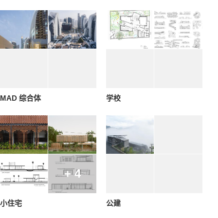
MAD 综合体
学校
+ 4
小住宅
公建