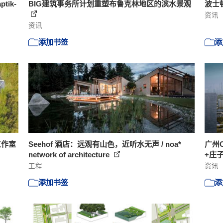
ptik-
BIG建筑事务所计划重塑布鲁克林地区的滨水景观
波士
资讯
资讯
添加书签
添
工作室
Seehof 酒店：远观有山色，近听水无声 / noa*
广州
network of architecture
+庄
工程
资讯
添加书签
添