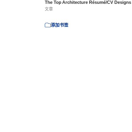
The Top Architecture Résumé/CV Design
文章
添加书签