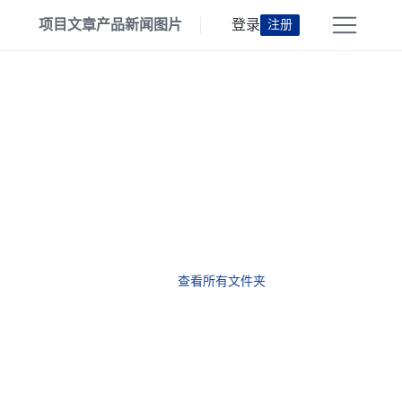
项目
文章
产品
新闻
图片
登录
注册
查看所有文件夹