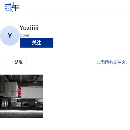
登录
关注
整理
查看所有文件夹