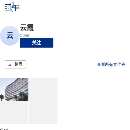
登录
关注
整理
查看所有文件夹