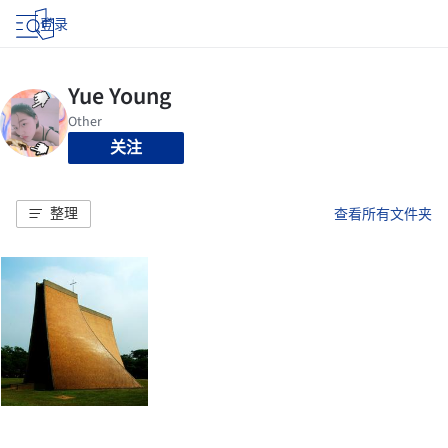
登录
关注
整理
查看所有文件夹