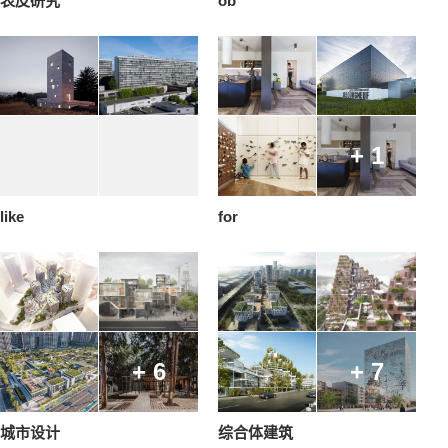
表皮研究
ob
+ 1
like
for
+ 6
+ 7
城市设计
综合体建筑