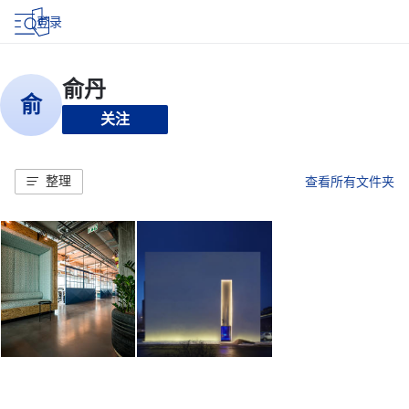
登录
关注
整理
查看所有文件夹