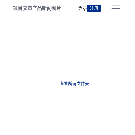
项目
文章
产品
新闻
图片
登录
注册
查看所有文件夹