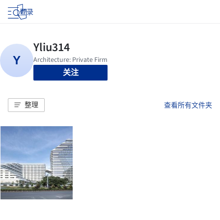
登录
关注
整理
查看所有文件夹