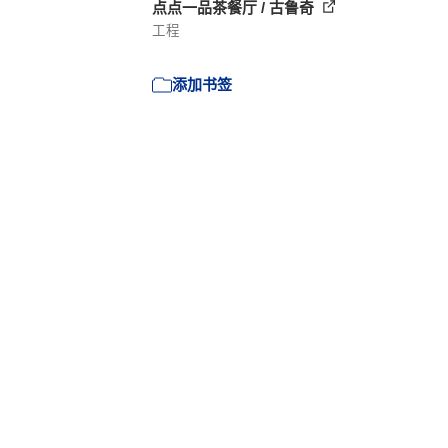
点点一品茶餐厅 / 古鲁奇
工程
添加书签