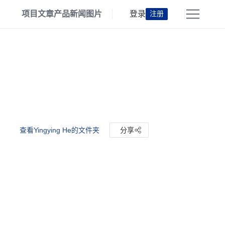
项目
文章
产品
新闻
图片
登录
注册
查看Yingying He的文件夹
分享