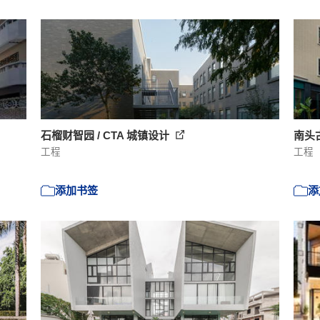
石榴财智园 / CTA 城镇设计
南头
工程
工程
添加书签
添