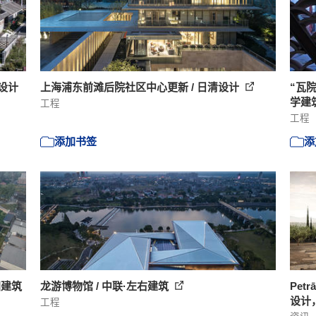
海设计
上海浦东前滩后院社区中心更新 / 日清设计
“瓦
学建
工程
工程
添加书签
添
国建筑
龙游博物馆 / 中联·左右建筑
Pet
设计
工程