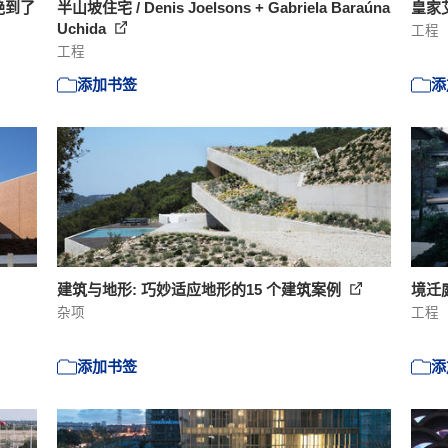
艳到了
半山坡住宅 / Denis Joelsons + Gabriela Baraúna
皇家艾
Uchida
工程
工程
添加书签
添
建筑与地形: 巧妙适应地形的15 个建筑案例
境迁庭
杂项
工程
添加书签
添