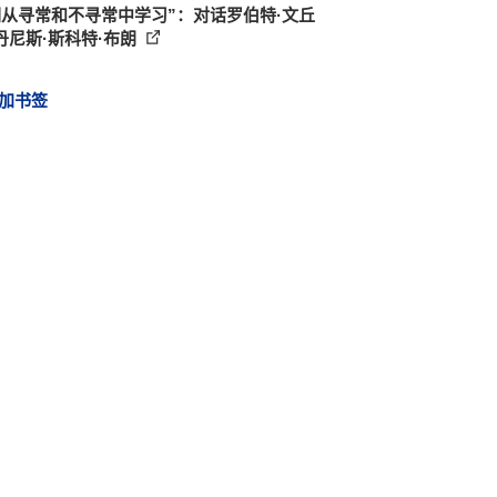
们从寻常和不寻常中学习”：对话罗伯特·文丘
丹尼斯·斯科特·布朗
加书签