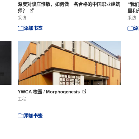
深度对谈庄惟敏，如何做一名合格的中国职业建筑
“我
师？
里和
采访
采访
添加书签
添
YWCA 校园 / Morphogenesis
工程
添加书签