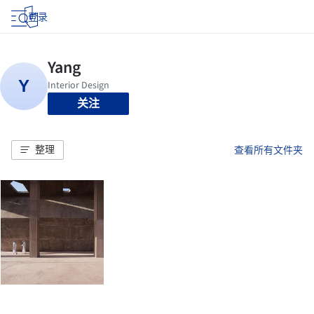
登录
关注
整理
查看所有文件夹