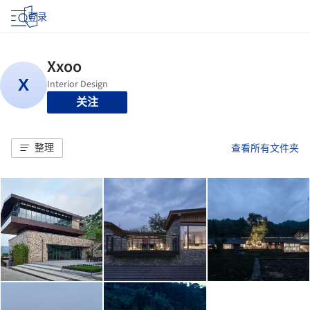
登录
关注
整理
查看所有文件夹