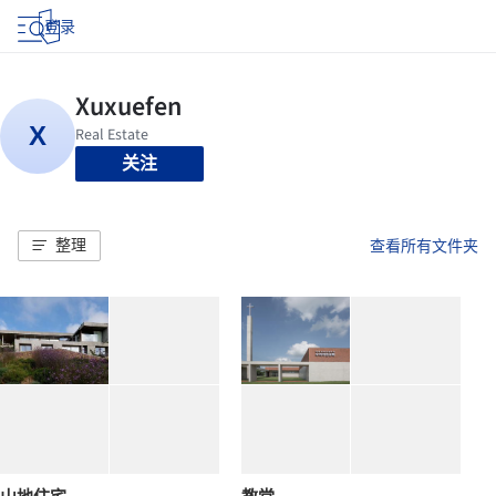
登录
关注
整理
查看所有文件夹