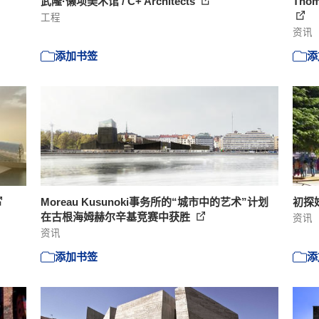
武隆·懒坝美术馆 / C+ Architects
Tho
工程
资讯
添加书签
添
Moreau Kusunoki事务所的“城市中的艺术”计划
初探妹
在古根海姆赫尔辛基竞赛中获胜
资讯
资讯
添加书签
添