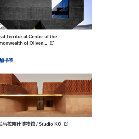
ral Territorial Center of the
onwealth of Oliven...
加书签
马拉喀什博物馆 / Studio KO