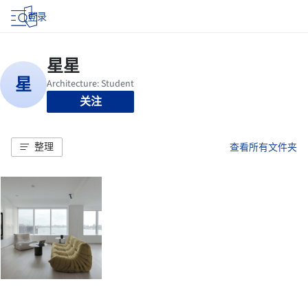
登录
关注
整理
查看所有文件夹