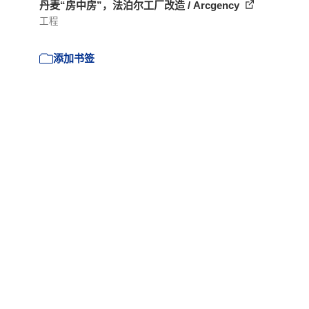
丹麦“房中房”，法泊尔工厂改造 / Arcgency
工程
添加书签