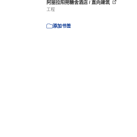
阿丽拉阳朔糖舍酒店 / 直向建筑
工程
添加书签