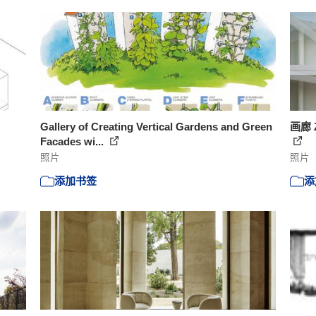
Gallery of Creating Vertical Gardens and Green
画廊 Z
Facades wi...
照片
照片
添加书签
添