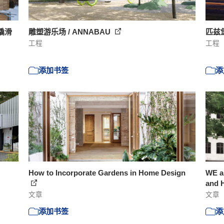
雪橇滑
雕塑游乐场 / ANNABAU
匹兹
工程
工程
添加书签
添
How to Incorporate Gardens in Home Design
WE ar
and H
文章
文章
添加书签
添