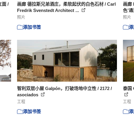
面 /
画廊 德拉斯兄弟酒庄，柔软起伏的白色石材 / Carl
画廊
Fredrik Svenstedt Architect ...
色’通道
照片
照片
添加书签
添
智利双层小屋 Galpón，打破场地中立性 / 2172 /
泰国 C
asociados
工程
工程
添加书签
添