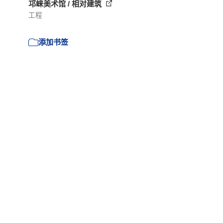
邛崃美术馆 / 相对建筑
工程
添加书签