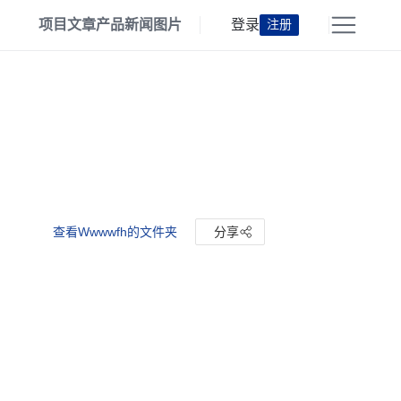
项目
文章
产品
新闻
图片
登录
注册
查看Wwwwfh的文件夹
分享