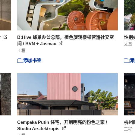
r
B:Hive 蜂巢办公总部，橙色旋转楼梯营造社交空
性别
间 / BVN + Jasmax
文章
工程
添加书签
添
Cempaka Putih 住宅，开朗明亮的粉色之家 /
杭州四寒
Studio Arsitektropis
工程