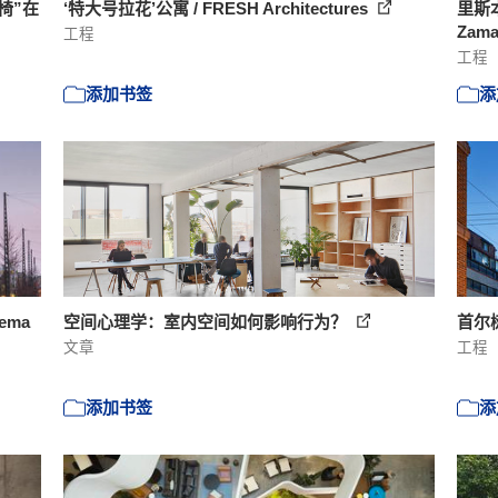
菇椅”在
‘特大号拉花’公寓 / FRESH Architectures
里斯本
Zama
工程
工程
添加书签
添
ema
空间心理学：室内空间如何影响行为？
首尔树
文章
工程
添加书签
添