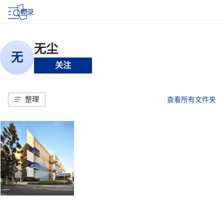
登录
关注
整理
查看所有文件夹