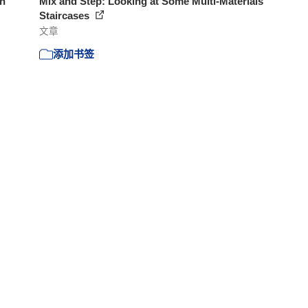
an
Mix and Step: Looking at Some Multi-Materials
Staircases
文章
添加书签