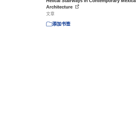
Helical Stairways in Contemporary Mexic
Architecture
文章
添加书签