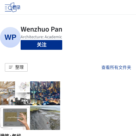
登录
关注
整理
查看所有文件夹