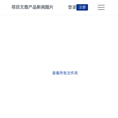
项目
文章
产品
新闻
图片
登录
注册
查看所有文件夹