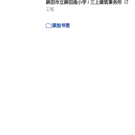
鉾田市立鉾田南小学 / 三上建筑事务所
工程
添加书签