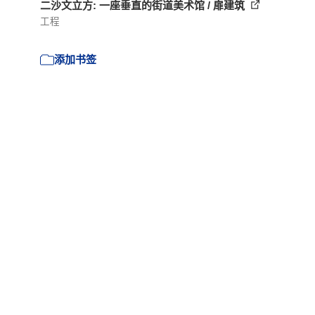
二沙文立方: 一座垂直的街道美术馆 / 扉建筑
工程
添加书签